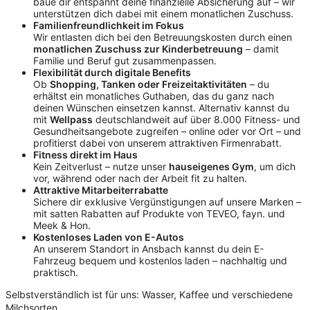
baue dir entspannt deine finanzielle Absicherung auf – wir
unterstützen dich dabei mit einem monatlichen Zuschuss.
Familienfreundlichkeit im Fokus
Wir entlasten dich bei den Betreuungskosten durch einen
monatlichen Zuschuss zur Kinderbetreuung
– damit
Familie und Beruf gut zusammenpassen.
Flexibilität durch digitale Benefits
Ob
Shopping, Tanken oder Freizeitaktivitäten
– du
erhältst ein monatliches Guthaben, das du ganz nach
deinen Wünschen einsetzen kannst. Alternativ kannst du
mit
Wellpass
deutschlandweit auf über 8.000 Fitness- und
Gesundheitsangebote zugreifen – online oder vor Ort – und
profitierst dabei von unserem attraktiven Firmenrabatt.
Fitness direkt im Haus
Kein Zeitverlust – nutze unser
hauseigenes Gym
, um dich
vor, während oder nach der Arbeit fit zu halten.
Attraktive Mitarbeiterrabatte
Sichere dir exklusive Vergünstigungen auf unsere Marken –
mit satten Rabatten auf Produkte von TEVEO, fayn. und
Meek & Hon.
Kostenloses Laden von E-Autos
An unserem Standort in Ansbach kannst du dein E-
Fahrzeug bequem und kostenlos laden – nachhaltig und
praktisch.
Selbstverständlich ist für uns: Wasser, Kaffee und verschiedene
Milchsorten